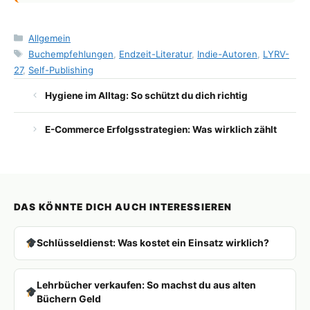
Kategorien
Allgemein
Schlagwörter
Buchempfehlungen
,
Endzeit-Literatur
,
Indie-Autoren
,
LYRV-
27
,
Self-Publishing
Hygiene im Alltag: So schützt du dich richtig
E-Commerce Erfolgsstrategien: Was wirklich zählt
DAS KÖNNTE DICH AUCH INTERESSIEREN
Schlüsseldienst: Was kostet ein Einsatz wirklich?
Lehrbücher verkaufen: So machst du aus alten
Büchern Geld