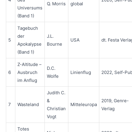
Q. Morris
global
Universums
(Band 1)
Tagebuch
der
J.L.
5
USA
dt. Festa Verla
Apokalypse
Bourne
(Band 1)
Z-Altitude –
D.C.
6
Ausbruch
Linienflug
2022, Self-Pu
Wolfe
im Anflug
Judith C.
&
2019, Genre-
7
Wasteland
Mitteleuropa
Christian
Verlag
Vogt
Totes