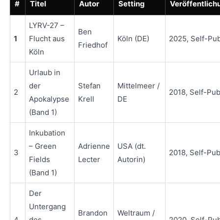
#
Titel
Autor
Setting
Veröffentlich
LYRV-27 –
Ben
1
Flucht aus
Köln (DE)
2025, Self-Pu
Friedhof
Köln
Urlaub in
der
Stefan
Mittelmeer /
2
2018, Self-Pu
Apokalypse
Krell
DE
(Band 1)
Inkubation
– Green
Adrienne
USA (dt.
3
2018, Self-Pu
Fields
Lecter
Autorin)
(Band 1)
Der
Untergang
Brandon
Weltraum /
4
des
2020, Self-Pu