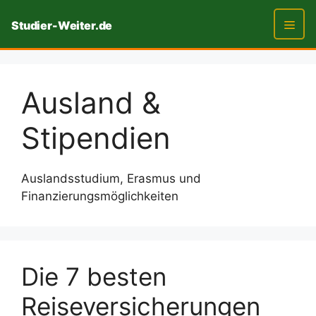
Zum
Studier-Weiter.de
Inhalt
springen
Men
Ausland &
Stipendien
Auslandsstudium, Erasmus und
Finanzierungsmöglichkeiten
Die 7 besten
Reiseversicherungen