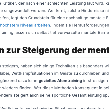
 Kritiker, der nach einer schlechten Leistung laut wird,
me umgewandelt werden. Wer lernt, solche Hindernisse ni
ifen, legt den Grundstein für eine nachhaltige mentale En
höchstem Niveau arbeiten
, indem sie Herausforderungen 
aining lassen sich selbst tief verwurzelte mentale Barrier
n zur Steigerung der men
u steigern, haben sich einige Techniken als besonders wi
dabei, Wettkampfsituationen im Geiste zu durchleben und
 Ergänzend dazu kann
gezieltes Atemtraining
in stressige
er wiederzufinden. Wer diese Methoden konsequent in s
 sondern steigert auch seine sportliche Gesamtleistung spü
uf Wettkämpfe und schwierige Situationen vorzubereiten.