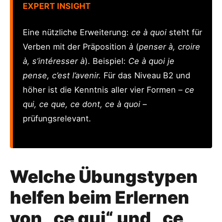
EXPERT INSIGHT
Eine nützliche Erweiterung:
ce à quoi
steht für
Verben mit der Präposition
à
(
penser à, croire
à, s’intéresser à
). Beispiel:
Ce à quoi je
pense, c’est l’avenir.
Für das Niveau B2 und
höher ist die Kenntnis aller vier Formen –
ce
qui, ce que, ce dont, ce à quoi
–
prüfungsrelevant.
Welche Übungstypen
helfen beim Erlernen
von „ce qui“ und „ce