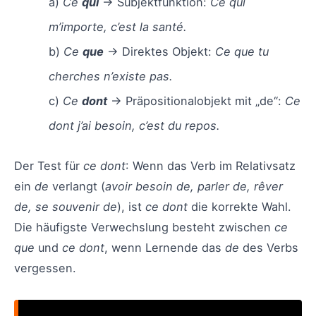
a)
Ce
qui
→ Subjektfunktion:
Ce qui
m’importe, c’est la santé.
b)
Ce
que
→ Direktes Objekt:
Ce que tu
cherches n’existe pas.
c)
Ce
dont
→ Präpositionalobjekt mit „de“:
Ce
dont j’ai besoin, c’est du repos.
Der Test für
ce dont
: Wenn das Verb im Relativsatz
ein
de
verlangt (
avoir besoin de, parler de, rêver
de, se souvenir de
), ist
ce dont
die korrekte Wahl.
Die häufigste Verwechslung besteht zwischen
ce
que
und
ce dont
, wenn Lernende das
de
des Verbs
vergessen.