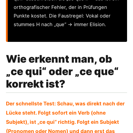
orthografischer Fehler, der in Prüfungen
Punkte kostet. Die Faustregel: Vokal oder
stummes H nach „que“ → immer Elision.
Wie erkennt man, ob
„ce qui“ oder „ce que“
korrekt ist?
Der schnellste Test: Schau, was direkt nach der
Lücke steht. Folgt sofort ein Verb (ohne
Subjekt), ist „ce qui“ richtig. Folgt ein Subjekt
(Pronomen oder Nomen) und dann erst das