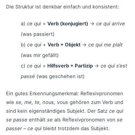
Die Struktur ist denkbar einfach und konsistent:
a)
ce qui
+
Verb (konjugiert)
→
ce qui arrive
(was passiert)
b)
ce qui
+
Verb + Objekt
→
ce qui me plaît
(was mir gefällt)
c)
ce qui
+
Hilfsverb + Partizip
→
ce qui s’est
passé
(was geschehen ist)
Ein gutes Erkennungsmerkmal: Reflexivpronomen
wie
se, me, te, nous, vous
gehören zum Verb und
sind kein eigenständiges Subjekt. Der Satz
ce qui
se passe
enthält
se
als Reflexivpronomen von
se
passer
–
ce qui
bleibt trotzdem das Subjekt.