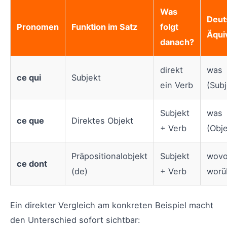
Was
Deut
Pronomen
Funktion im Satz
folgt
Äqui
danach?
direkt
was
ce qui
Subjekt
ein Verb
(Subj
Subjekt
was
ce que
Direktes Objekt
+ Verb
(Obje
Präpositionalobjekt
Subjekt
wovo
ce dont
(de)
+ Verb
worü
Ein direkter Vergleich am konkreten Beispiel macht
den Unterschied sofort sichtbar: