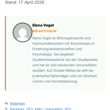
Stand: 17. April 2026
Elena Vogel
REDAKTEUR/IN
Elena Vogel ist Bildungsexpertin und
Hochschulberaterin mit Abschlüssen in
Erziehungswissenschaften und
Psychologie. Sie begleitet
Studieninteressierte bei der Studienwahl
und hat an drei deutschen Universitäten
studiert. Auf Studier-Weiter.de teilt sie
praktische Ratschläge rund um Studium,
Lernen und Karriereplanung.
Kategorien
Allgemein
Schlagwörter
Backlinks
,
GEO
,
KMU
,
Linkbuilding
,
SEO