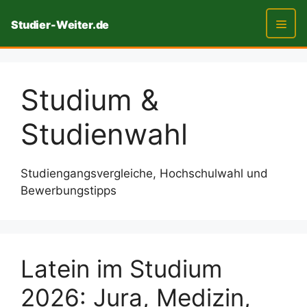
Zum
Studier-Weiter.de
Inhalt
springen
Men
Studium &
Studienwahl
Studiengangsvergleiche, Hochschulwahl und
Bewerbungstipps
Latein im Studium
2026: Jura, Medizin,