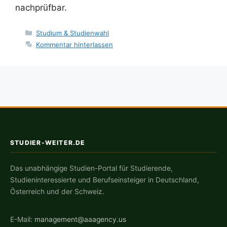
nachprüfbar.
Kategorien
Studium & Studienwahl
Kommentar hinterlassen
STUDIER-WEITER.DE
Das unabhängige Studien-Portal für Studierende,
Studieninteressierte und Berufseinsteiger in Deutschland,
Österreich und der Schweiz.
E-Mail:
management@aaagency.us