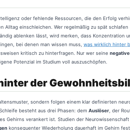
ntelligenz oder fehlende Ressourcen, die den Erfolg ver
den Alltag einschleichen. Wer regelmäßig zu spät schlafen
tändig ablenken lässt, wird merken, dass Konzentration u
n Dingen, bei denen man wissen muss,
was wirklich hinter
nsweisen kritisch zu hinterfragen. Nur wer seine
negative
eigene Potenzial im Studium voll auszuschöpfen.
hinter der Gewohnheitsbi
ltensmuster, sondern folgen einem klar definierten neur
Schleife besteht aus drei Phasen: dem
Auslöser
, der Rou
es Gehirns verankert ist. Studien der Neurowissenschaft
agen
konsequenter Wiederholung dauerhaft im Gehirn festi