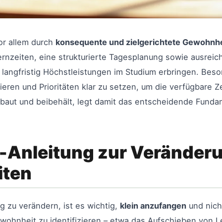
or allem durch
konsequente und zielgerichtete Gewohnh
rnzeiten, eine strukturierte Tagesplanung sowie ausreic
 langfristig Höchstleistungen im Studium erbringen. Beso
ren und Prioritäten klar zu setzen, um die verfügbare Ze
fbaut und beibehält, legt damit das entscheidende Fundam
t-Anleitung zur Veränder
iten
 zu verändern, ist es wichtig,
klein anzufangen
und nich
wohnheit zu identifizieren – etwa das Aufschieben von L