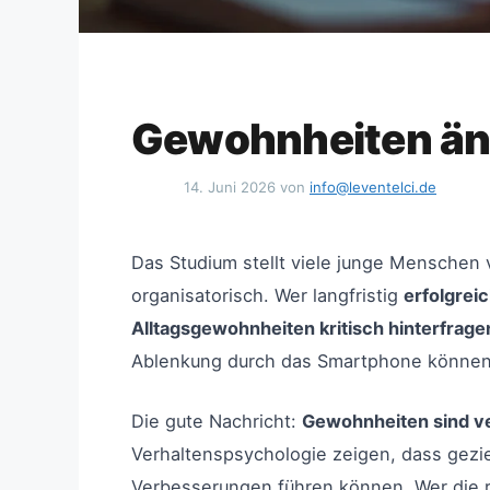
Gewohnheiten änd
14. Juni 2026
von
info@leventelci.de
Das Studium stellt viele junge Menschen v
organisatorisch. Wer langfristig
erfolgrei
Alltagsgewohnheiten kritisch hinterfrage
Ablenkung durch das Smartphone können s
Die gute Nachricht:
Gewohnheiten sind v
Verhaltenspsychologie zeigen, dass gez
Verbesserungen führen können. Wer die 