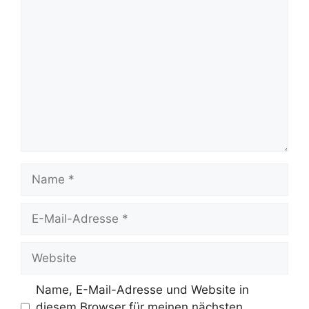
Kommentar
Name
E-
Mail-
Adresse
Website
Name, E-Mail-Adresse und Website in
diesem Browser für meinen nächsten