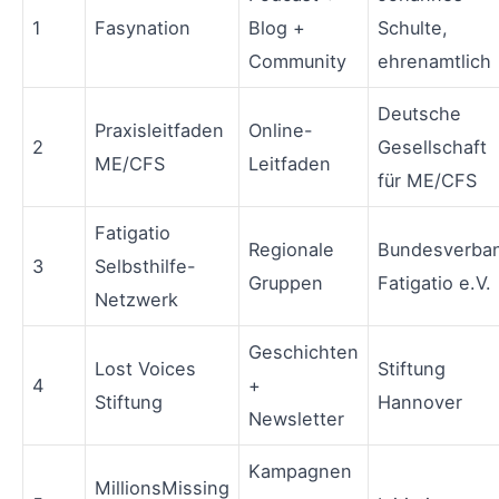
1
Fasynation
Blog +
Schulte,
Community
ehrenamtlich
Deutsche
Praxisleitfaden
Online-
2
Gesellschaft
ME/CFS
Leitfaden
für ME/CFS
Fatigatio
Regionale
Bundesverba
3
Selbsthilfe-
Gruppen
Fatigatio e.V.
Netzwerk
Geschichten
Lost Voices
Stiftung
4
+
Stiftung
Hannover
Newsletter
Kampagnen
MillionsMissing