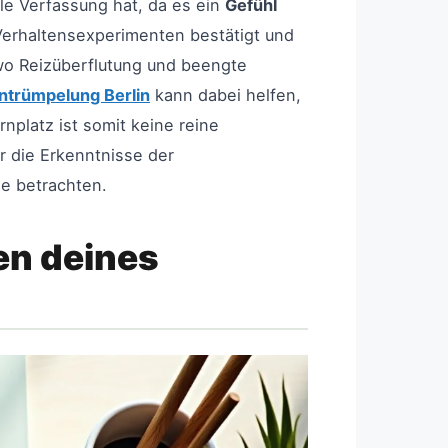
ale Verfassung hat, da es ein
Gefühl
Verhaltensexperimenten bestätigt und
wo Reizüberflutung und beengte
ntrümpelung Berlin
kann dabei helfen,
platz ist somit keine reine
r die Erkenntnisse der
ne betrachten.
en deines