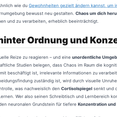
Ähnlich wie du
Gewohnheiten gezielt ändern kannst, um i
Lernumgebung bewusst neu gestalten.
Chaos um dich her
en und zu verarbeiten, erheblich beeinträchtigt.
hinter Ordnung und Konze
suelle Reize zu reagieren – und eine
unordentliche Umge
ftliche Studien belegen, dass Chaos im Raum die kognit
amit beschäftigt ist, irrelevante Informationen zu verarb
heidungsfindung zuständig ist, wird durch visuelle Unruh
ontrolle, was nachweislich den
Cortisolspiegel
senkt und d
ernen. Wer also seinen Schreibtisch und Lernbereich kons
 den neuronalen Grundstein für tiefere
Konzentration und