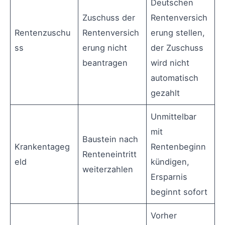
Deutschen
Zuschuss der
Rentenversich
Rentenzuschu
Rentenversich
erung stellen,
ss
erung nicht
der Zuschuss
beantragen
wird nicht
automatisch
gezahlt
Unmittelbar
mit
Baustein nach
Krankentageg
Rentenbeginn
Renteneintritt
eld
kündigen,
weiterzahlen
Ersparnis
beginnt sofort
Vorher