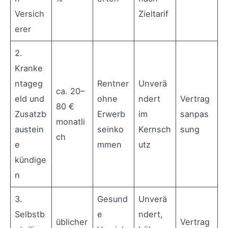
Versich
Zieltarif
erer
2.
Kranke
ntageg
Rentner
Unverä
ca. 20–
eld und
ohne
ndert
Vertrag
80 €
Zusatzb
Erwerb
im
sanpas
monatli
austein
seinko
Kernsch
sung
ch
e
mmen
utz
kündige
n
3.
Gesund
Unverä
Selbstb
e
ndert,
üblicher
Vertrag