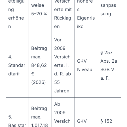
eteiligu
Versich
höhere
weise
sanpas
ng
erte mit
s
5–20 %
sung
erhöhe
Rücklag
Eigenris
n
en
iko
Vor
Beitrag
2009
§ 257
4.
max.
Versich
GKV-
Abs. 2a
Standar
848,62
erte, i.
Niveau
SGB V
dtarif
€
d. R. ab
a. F.
(2026)
55
Jahren
Ab
Beitrag
2009
5.
max.
Versich
GKV-
§ 152
Basistar
1.017,18