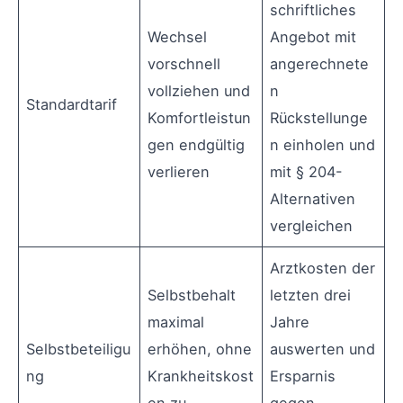
schriftliches
Wechsel
Angebot mit
vorschnell
angerechnete
vollziehen und
n
Standardtarif
Komfortleistun
Rückstellunge
gen endgültig
n einholen und
verlieren
mit § 204-
Alternativen
vergleichen
Arztkosten der
Selbstbehalt
letzten drei
maximal
Jahre
Selbstbeteiligu
erhöhen, ohne
auswerten und
ng
Krankheitskost
Ersparnis