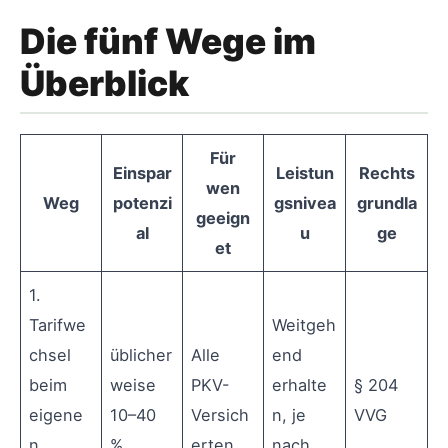
Die fünf Wege im
Überblick
Für
Einspar
Leistun
Rechts
wen
Weg
potenzi
gsnivea
grundla
geeign
al
u
ge
et
1.
Tarifwe
Weitgeh
chsel
üblicher
Alle
end
beim
weise
PKV-
erhalte
§ 204
eigene
10–40
Versich
n, je
VVG
n
%
erten
nach