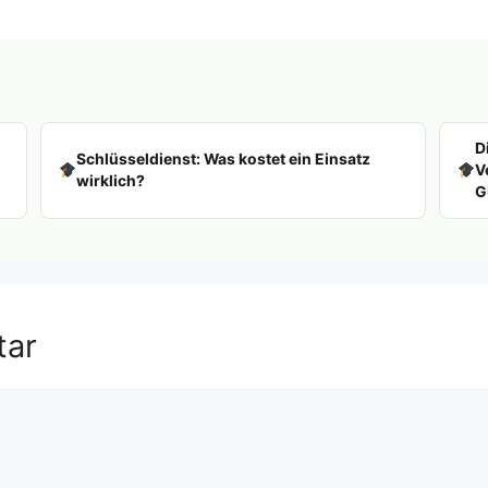
D
Schlüsseldienst: Was kostet ein Einsatz
V
wirklich?
G
tar