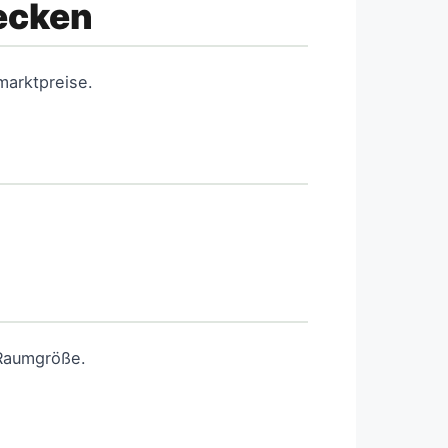
ecken
marktpreise.
 Raumgröße.