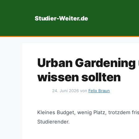
Zum
Inhalt
Studier-Weiter.de
springen
Urban Gardening 
wissen sollten
24. Juni 2026
von
Felix Braun
Kleines Budget, wenig Platz, trotzdem fr
Studierender.