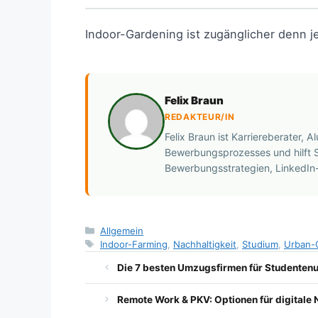
Indoor-Gardening ist zugänglicher denn j
Felix Braun
REDAKTEUR/IN
Felix Braun ist Karriereberater
Bewerbungsprozesses und hilft S
Bewerbungsstrategien, LinkedIn-
Kategorien
Allgemein
Schlagwörter
Indoor-Farming
,
Nachhaltigkeit
,
Studium
,
Urban-
Die 7 besten Umzugsfirmen für Studenten
Remote Work & PKV: Optionen für digital