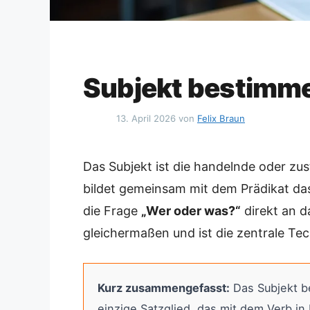
Subjekt bestimmen
13. April 2026
von
Felix Braun
Das Subjekt ist die handelnde oder zu
bildet gemeinsam mit dem Prädikat das
die Frage
„Wer oder was?“
direkt an d
gleichermaßen und ist die zentrale Te
Kurz zusammengefasst:
Das Subjekt be
einzige Satzglied, das mit dem Verb 