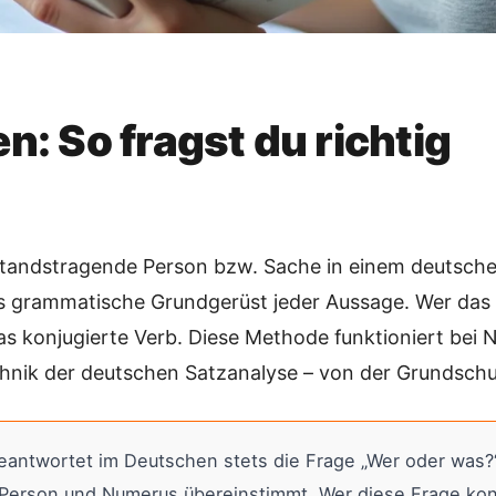
: So fragst du richtig
standstragende Person bzw. Sache in einem deutsche
 grammatische Grundgerüst jeder Aussage. Wer das Su
as konjugierte Verb. Diese Methode funktioniert b
chnik der deutschen Satzanalyse – von der Grundschul
antwortet im Deutschen stets die Frage „Wer oder was?“ 
in Person und Numerus übereinstimmt. Wer diese Frage k