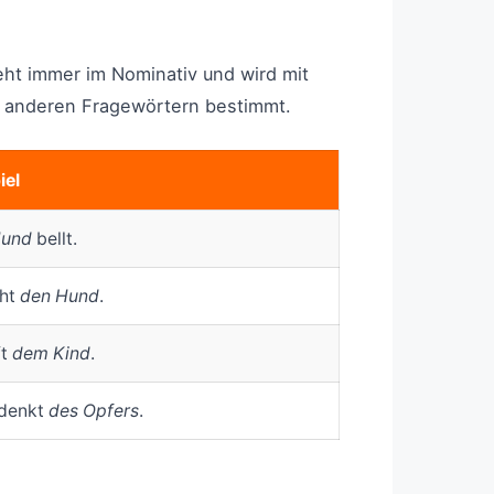
eht immer im Nominativ und wird mit
it anderen Fragewörtern bestimmt.
iel
Hund
bellt.
eht
den Hund
.
ft
dem Kind
.
edenkt
des Opfers
.