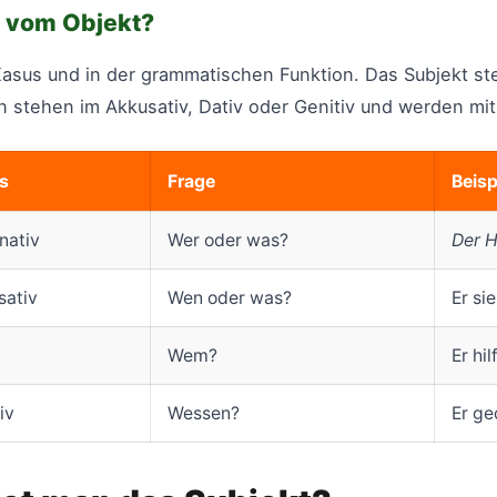
t vom Objekt?
asus und in der grammatischen Funktion. Das Subjekt st
n stehen im Akkusativ, Dativ oder Genitiv und werden m
s
Frage
Beisp
nativ
Wer oder was?
Der 
sativ
Wen oder was?
Er si
Wem?
Er hil
iv
Wessen?
Er g