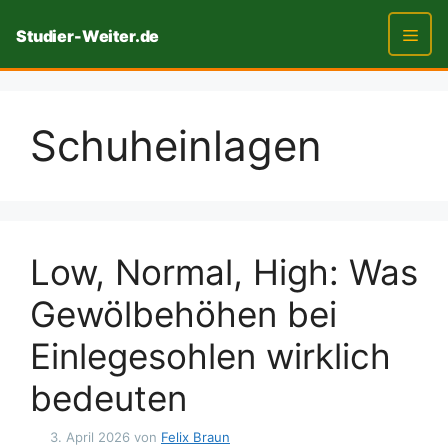
Zum
Studier-Weiter.de
Inhalt
springen
Men
Schuheinlagen
Low, Normal, High: Was
Gewölbehöhen bei
Einlegesohlen wirklich
bedeuten
3. April 2026
von
Felix Braun