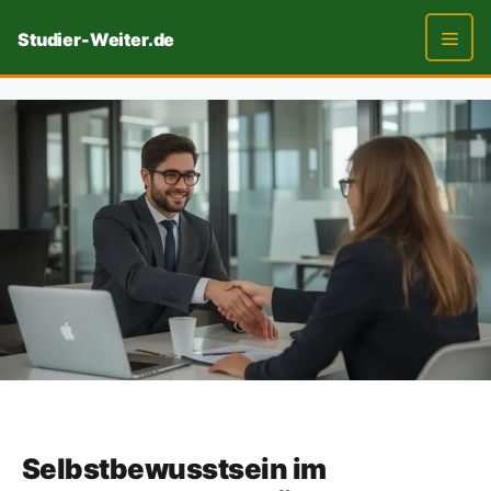
Zum
Studier-Weiter.de
Inhalt
springen
Men
Selbstbewusstsein im